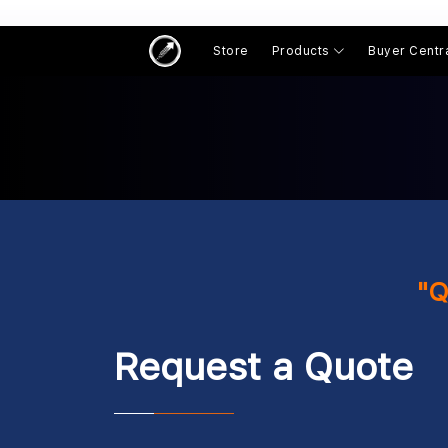
Store
Products
Buyer Centr
"Q
Request a Quote