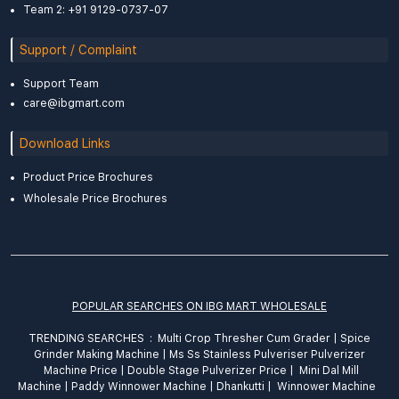
Team 2: +91 9129-0737-07
Support / Complaint
Support Team
care@ibgmart.com
Download Links
Product Price Brochures
Wholesale Price Brochures
POPULAR SEARCHES ON IBG MART WHOLESALE
TRENDING SEARCHES :
Multi Crop Thresher Cum Grader
|
Spice
Grinder
Making
Machine
|
Ms Ss Stainless Pulveriser Pulverizer
Machine Price
|
Double Stage Pulverizer Price |
Mini Dal Mill
Machine
|
Paddy Winnower Machine
|
Dhankutti
|
Winnower Machine