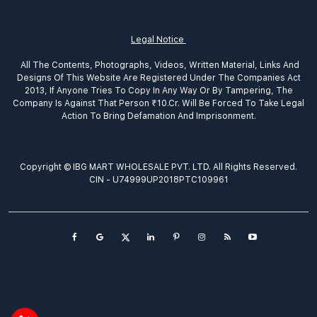
Legal Notice
All The Contents, Photographs, Videos, Written Material, Links And
Designs Of This Website Are Registered Under The Companies Act
2013, If Anyone Tries To Copy In Any Way Or By Tampering, The
Company Is Against That Person ₹10.Cr. Will Be Forced To Take Legal
Action To Bring Defamation And Imprisonment.
Copyright © IBG MART WHOLESALE PVT. LTD. All Rights Reserved.
CIN - U74999UP2018PTC109961