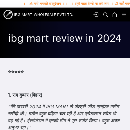
।। ॐ नमो भगवते वासुदेवाय ।। ।। श्री माता वैष्णो मां की जय।। ॐ सर्वे भवन्तु सुखिनः , 
IBG MART WHOLESALE PVT.LTD.
ibg mart review in 2024
⭐⭐⭐⭐⭐
1. राम कुमार (बिहार)
“मैंने फरवरी 2024 में IBG MART से पोल्ट्री फीड ग्राइंडर मशीन
खरीदी थी। मशीन बहुत बढ़िया चल रही है और प्रोडक्शन स्पीड भी
बढ़ गई है। इंस्टॉलेशन में इनकी टीम ने पूरा सपोर्ट किया। बहुत अच्छा
अनुभव रहा।”